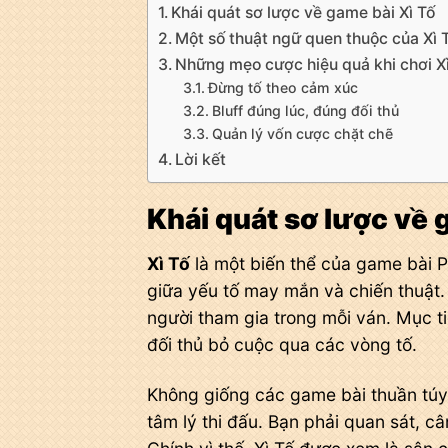
Khái quát sơ lược về game bài Xì Tố
Một số thuật ngữ quen thuộc của Xì 
Những mẹo cược hiệu quả khi chơi Xì
Đừng tố theo cảm xúc
Bluff đúng lúc, đúng đối thủ
Quản lý vốn cược chặt chẽ
Lời kết
Khái quát sơ lược về 
Xì Tố
là một biến thể của game bài P
giữa yếu tố may mắn và chiến thuật. 
người tham gia trong mỗi ván. Mục t
đối thủ bỏ cuộc qua các vòng tố.
Không giống các game bài thuần túy
tâm lý thi đấu. Bạn phải quan sát, c