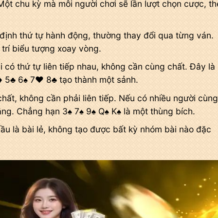
ột chu kỳ mà mỗi người chơi sẽ lần lượt chọn cược, th
định thứ tự hành động, thường thay đổi qua từng ván.
ị trí biểu tượng xoay vòng.
 có thứ tự liên tiếp nhau, không cần cùng chất. Đây là
4♦ 5♣ 6♠ 7♥ 8♣ tạo thành một sảnh.
chất, không cần phải liên tiếp. Nếu có nhiều người cùng
hắng. Chẳng hạn 3♠ 7♠ 9♠ Q♠ K♠ là một thùng bích.
ầu là bài lẻ, không tạo được bất kỳ nhóm bài nào đặc