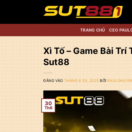
Bỏ
qua
nội
dung
TRANG CHỦ
CEO PAUL
Xì Tố – Game Bài Trí
Sut88
ĐĂNG VÀO
THÁNG 6 30, 2025
BỞI
PAULOHUYN
30
Th6