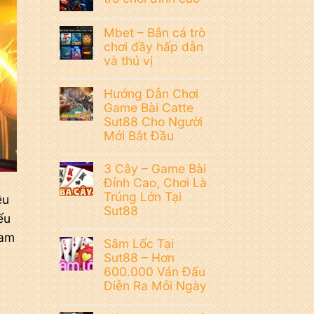
Mbet – Bắn cá trò
chơi đầy hấp dẫn
và thú vị
Hướng Dẫn Chơi
Game Bài Catte
Sut88 Cho Người
Mới Bắt Đầu
3 Cây – Game Bài
Đỉnh Cao, Chơi Là
Trúng Lớn Tại
ều
Sut88
ếu
ham
Sâm Lốc Tại
Sut88 – Hơn
600.000 Ván Đấu
Diễn Ra Mỗi Ngày