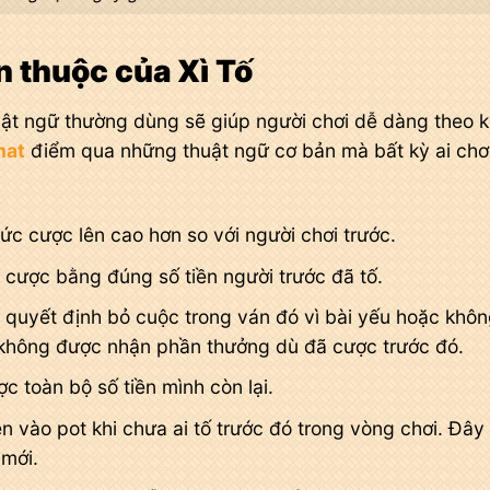
n thuộc của Xì Tố
huật ngữ thường dùng sẽ giúp người chơi dễ dàng theo k
hat
điểm qua những thuật ngữ cơ bản mà bất kỳ ai chơ
 cược lên cao hơn so với người chơi trước.
 cược bằng đúng số tiền người trước đã tố.
 quyết định bỏ cuộc trong ván đó vì bài yếu hoặc khô
không được nhận phần thưởng dù đã cược trước đó.
ợc toàn bộ số tiền mình còn lại.
 vào pot khi chưa ai tố trước đó trong vòng chơi. Đây 
mới.