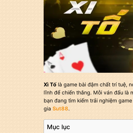
Xì Tố
là game bài đậm chất trí tuệ, n
lĩnh để chiến thắng. Mỗi ván đấu là 
bạn đang tìm kiếm trải nghiệm game 
gia
Sut88
.
Mục lục