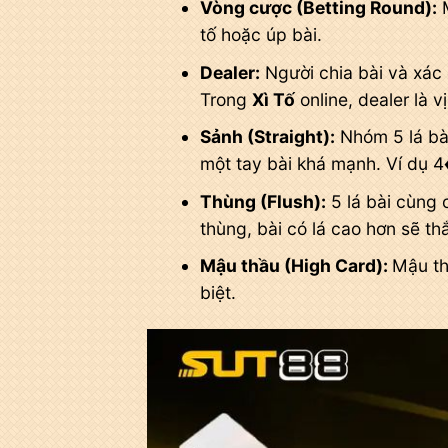
Vòng cược (Betting Round):
M
tố hoặc úp bài.
Dealer:
Người chia bài và xác 
Trong
Xì Tố
online, dealer là v
Sảnh (Straight):
Nhóm 5 lá bài
một tay bài khá mạnh. Ví dụ 
Thùng (Flush):
5 lá bài cùng 
thùng, bài có lá cao hơn sẽ t
Mậu thầu (High Card):
Mậu th
biệt.