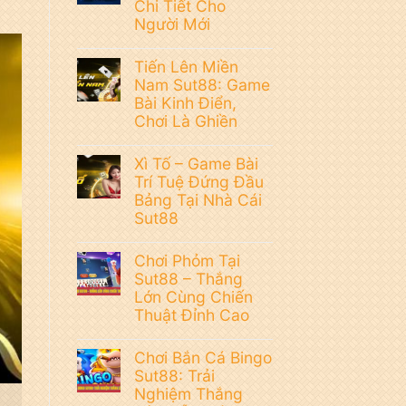
Chi Tiết Cho
Người Mới
Tiến Lên Miền
Nam Sut88: Game
Bài Kinh Điển,
Chơi Là Ghiền
Xì Tố – Game Bài
Trí Tuệ Đứng Đầu
Bảng Tại Nhà Cái
Sut88
Chơi Phỏm Tại
Sut88 – Thắng
Lớn Cùng Chiến
Thuật Đỉnh Cao
Chơi Bắn Cá Bingo
Sut88: Trải
Nghiệm Thắng