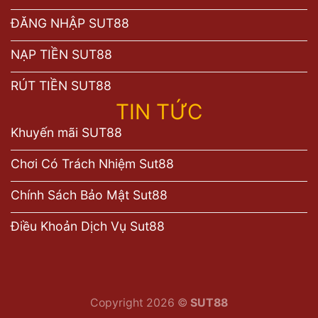
ĐĂNG NHẬP SUT88
NẠP TIỀN SUT88
RÚT TIỀN SUT88
TIN TỨC
Khuyến mãi SUT88
Chơi Có Trách Nhiệm Sut88
Chính Sách Bảo Mật Sut88
Điều Khoản Dịch Vụ Sut88
Copyright 2026 ©
SUT88