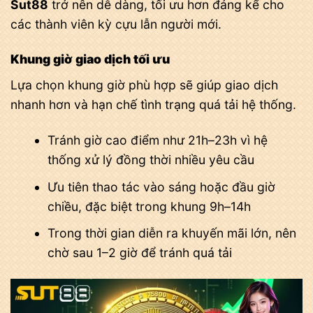
Sut88
trở nên dễ dàng, tối ưu hơn đáng kể cho
các thành viên kỳ cựu lẫn người mới.
Khung giờ giao dịch tối ưu
Lựa chọn khung giờ phù hợp sẽ giúp giao dịch
nhanh hơn và hạn chế tình trạng quá tải hệ thống.
Tránh giờ cao điểm như 21h–23h vì hệ
thống xử lý đồng thời nhiều yêu cầu
Ưu tiên thao tác vào sáng hoặc đầu giờ
chiều, đặc biệt trong khung 9h–14h
Trong thời gian diễn ra khuyến mãi lớn, nên
chờ sau 1–2 giờ để tránh quá tải