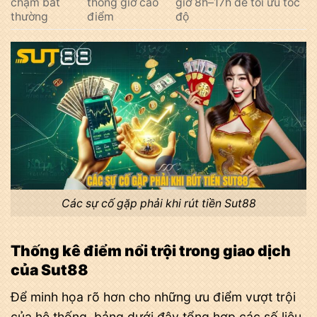
chậm bất
thống giờ cao
giờ 8h–17h để tối ưu tốc
thường
điểm
độ
Các sự cố gặp phải khi rút tiền Sut88
Thống kê điểm nổi trội trong giao dịch
của Sut88
Để minh họa rõ hơn cho những ưu điểm vượt trội
của hệ thống, bảng dưới đây tổng hợp các số liệu