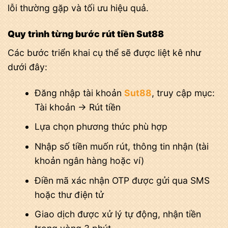
lỗi thường gặp và tối ưu hiệu quả.
Quy trình từng bước rút tiền Sut88
Các bước triển khai cụ thể sẽ được liệt kê như
dưới đây:
Đăng nhập tài khoản
Sut88
, truy cập mục:
Tài khoản → Rút tiền
Lựa chọn phương thức phù hợp
Nhập số tiền muốn rút, thông tin nhận (tài
khoản ngân hàng hoặc ví)
Điền mã xác nhận OTP được gửi qua SMS
hoặc thư điện tử
Giao dịch được xử lý tự động, nhận tiền