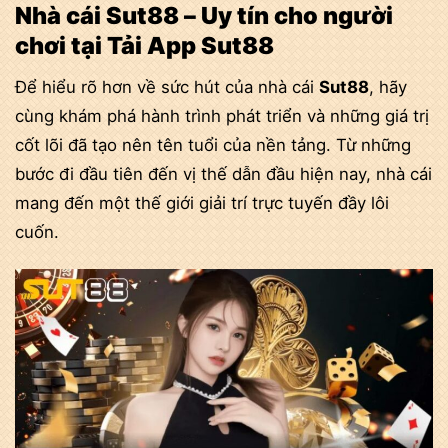
Nhà cái Sut88 – Uy tín cho người
chơi tại Tải App Sut88
Để hiểu rõ hơn về sức hút của nhà cái
Sut88
, hãy
cùng khám phá hành trình phát triển và những giá trị
cốt lõi đã tạo nên tên tuổi của nền tảng. Từ những
bước đi đầu tiên đến vị thế dẫn đầu hiện nay, nhà cái
mang đến một thế giới giải trí trực tuyến đầy lôi
cuốn.