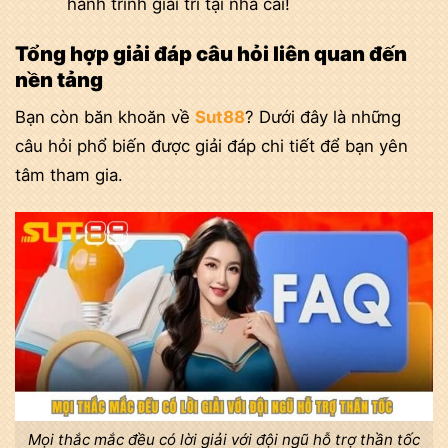
hành trình giải trí tại nhà cái!
Tổng hợp giải đáp câu hỏi liên quan đến
nền tảng
Bạn còn băn khoăn về
Sut88
? Dưới đây là những
câu hỏi phổ biến được giải đáp chi tiết để bạn yên
tâm tham gia.
Mọi thắc mắc đều có lời giải với đội ngũ hỗ trợ thần tốc