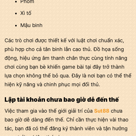
Phỏm
Xì tố
Mậu binh
Các trò chơi được thiết kế với luật chơi chuẩn xác,
phù hợp cho cả tân binh lẫn cao thủ. Đồ họa sống
động, hiệu ứng âm thanh chân thực cùng tính năng
chơi cùng bạn bè khiến game bài tại đây trở thành
lựa chọn không thể bỏ qua. Đây là nơi bạn có thể thể
hiện kỹ năng và chinh phục mọi đối thủ.
Lập tài khoản chưa bao giờ dễ đến thế
Việc tham gia vào thế giới giải trí của
Sut88
chưa
bao giờ dễ dàng đến thế. Chỉ cần thực hiện vài thao
tác, bạn đã có thể đăng ký thành viên và tận hưởng