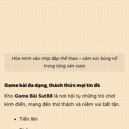
Hòa mình vào nhịp đập thể thao – cảm xúc bùng nổ
trong từng ván cược
Game bài đa dạng, thách thức mọi tín đồ
Kho
Game Bài Sut88
là nơi hội tụ những trò chơi
kinh điển, mang đến thử thách và niềm vui bất tận.
Tiến lên