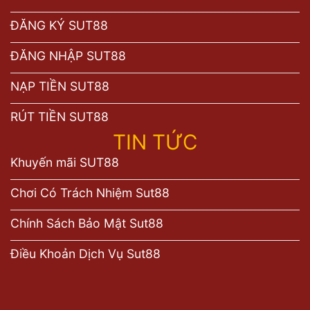
ĐĂNG KÝ SUT88
ĐĂNG NHẬP SUT88
NẠP TIỀN SUT88
RÚT TIỀN SUT88
TIN TỨC
Khuyến mãi SUT88
Chơi Có Trách Nhiệm Sut88
Chính Sách Bảo Mật Sut88
Điều Khoản Dịch Vụ Sut88