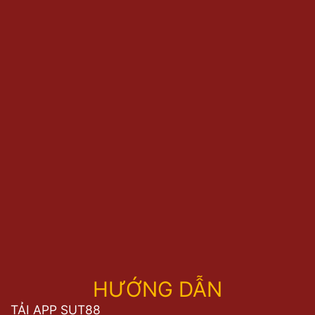
HƯỚNG DẪN
TẢI APP SUT88