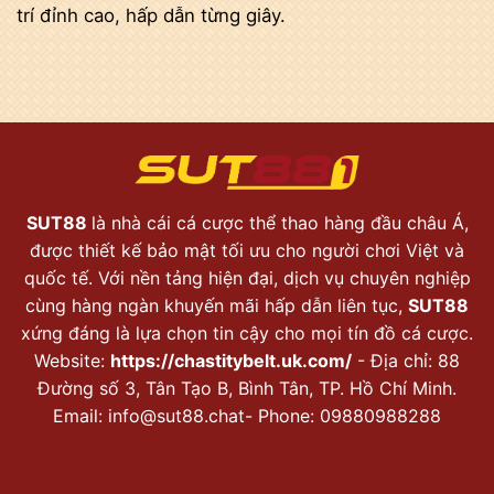
trí đỉnh cao, hấp dẫn từng giây.
SUT88
là nhà cái cá cược thể thao hàng đầu châu Á,
được thiết kế bảo mật tối ưu cho người chơi Việt và
quốc tế. Với nền tảng hiện đại, dịch vụ chuyên nghiệp
cùng hàng ngàn khuyến mãi hấp dẫn liên tục,
SUT88
xứng đáng là lựa chọn tin cậy cho mọi tín đồ cá cược.
Website:
https://chastitybelt.uk.com/
- Địa chỉ: 88
Đường số 3, Tân Tạo B, Bình Tân, TP. Hồ Chí Minh.
Email:
info@sut88.chat-
Phone: 09880988288