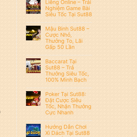
Liêng Online – Trải
Nghiệm Game Bài
Siêu Tốc Tại Sut88
Mậu Binh Sut88 –
Cược Nhỏ,
Thưởng To, Lãi
Gấp 50 Lần
Baccarat Tại
Sut88 – Trả
Thưởng Siêu Tốc,
100% Minh Bạch
Poker Tại Sut88:
Đặt Cược Siêu
Tốc, Nhận Thưởng
a
Cực Nhanh
Hướng Dẫn Chơi
Xì Dách Tại Sut88