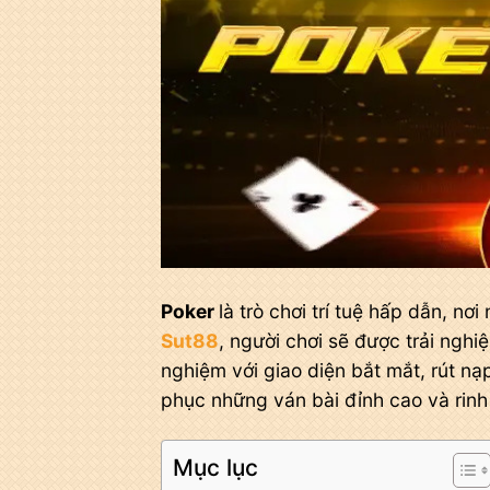
Poker
là trò chơi trí tuệ hấp dẫn, nơ
Sut88
, người chơi sẽ được trải nghi
nghiệm với giao diện bắt mắt, rút nạ
phục những ván bài đỉnh cao và rinh
Mục lục