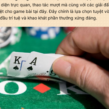
 diện trực quan, thao tác mượt mà cùng với các giải đ
t cho game bài tại đây. Đây chính là lựa chọn tuyệt vờ
 đầu trí tuệ và khao khát phần thưởng xứng đáng.