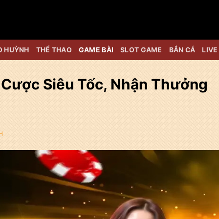
O HUỲNH
THỂ THAO
GAME BÀI
SLOT GAME
BẮN CÁ
LIVE
t Cược Siêu Tốc, Nhận Thưởng
H