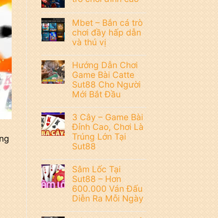
Mbet – Bắn cá trò
chơi đầy hấp dẫn
và thú vị
Hướng Dẫn Chơi
Game Bài Catte
Sut88 Cho Người
Mới Bắt Đầu
3 Cây – Game Bài
Đỉnh Cao, Chơi Là
Trúng Lớn Tại
ảng
Sut88
Sâm Lốc Tại
Sut88 – Hơn
600.000 Ván Đấu
Diễn Ra Mỗi Ngày