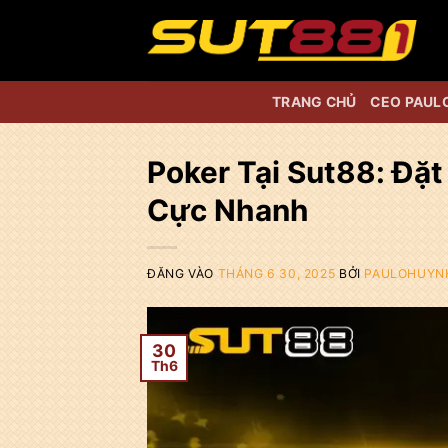
Bỏ
qua
nội
dung
TRANG CHỦ
CEO PAUL
Poker Tại Sut88: Đặ
Cực Nhanh
ĐĂNG VÀO
THÁNG 6 30, 2025
BỞI
PAULOHUYN
30
Th6