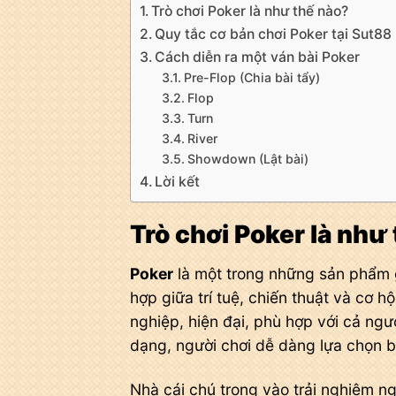
Trò chơi Poker là như thế nào?
Quy tắc cơ bản chơi Poker tại Sut88
Cách diễn ra một ván bài Poker
Pre-Flop (Chia bài tẩy)
Flop
Turn
River
Showdown (Lật bài)
Lời kết
Trò chơi Poker là như
Poker
là một trong những sản phẩm gi
hợp giữa trí tuệ, chiến thuật và cơ 
nghiệp, hiện đại, phù hợp với cả ngư
dạng, người chơi dễ dàng lựa chọn b
Nhà cái chú trọng vào trải nghiệm 