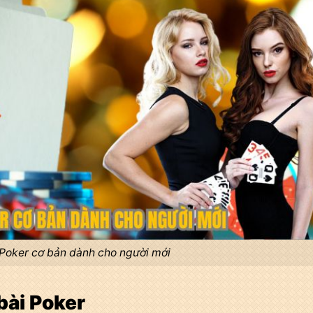
 Poker cơ bản dành cho người mới
bài Poker