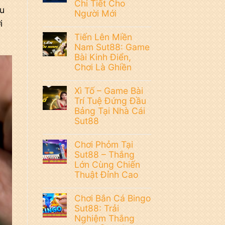
Chi Tiết Cho
ấu
Người Mới
i
Tiến Lên Miền
Nam Sut88: Game
Bài Kinh Điển,
Chơi Là Ghiền
Xì Tố – Game Bài
Trí Tuệ Đứng Đầu
Bảng Tại Nhà Cái
Sut88
Chơi Phỏm Tại
Sut88 – Thắng
Lớn Cùng Chiến
Thuật Đỉnh Cao
Chơi Bắn Cá Bingo
Sut88: Trải
Nghiệm Thắng