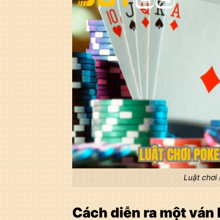
Luật chơi
Cách diễn ra một ván 