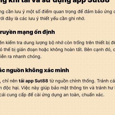
ưng cần lưu ý một số điểm quan trọng để đảm bảo ứng 
ới đây là các lưu ý thiết yếu cần ghi nhớ.
 truyền mạng ổn định
n kiểm tra dung lượng bộ nhớ còn trống trên thiết bị để 
 thể bị gián đoạn hoặc không hoàn tất. Bên cạnh đó, c
diễn ra nhanh chóng.
các nguồn không xác minh
, chỉ nên
tải app Sut88
từ nguồn chính thống. Tránh cá
ộc hại. Việc này giúp bảo mật thông tin và tránh hư hạ
cái cung cấp để cài ứng dụng an toàn, chuẩn xác.