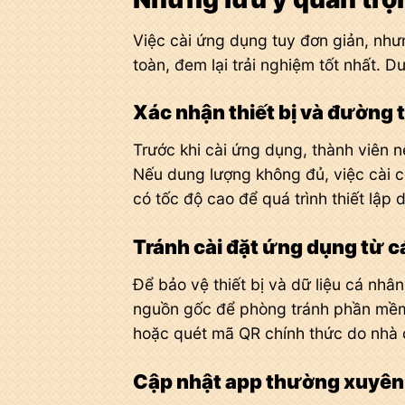
Việc cài ứng dụng tuy đơn giản, nh
toàn, đem lại trải nghiệm tốt nhất. Dư
Xác nhận thiết bị và đường
Trước khi cài ứng dụng, thành viên nê
Nếu dung lượng không đủ, việc cài có
có tốc độ cao để quá trình thiết lập 
Tránh cài đặt ứng dụng từ 
Để bảo vệ thiết bị và dữ liệu cá nhân
nguồn gốc để phòng tránh phần mềm đ
hoặc quét mã QR chính thức do nhà 
Cập nhật app thường xuyên