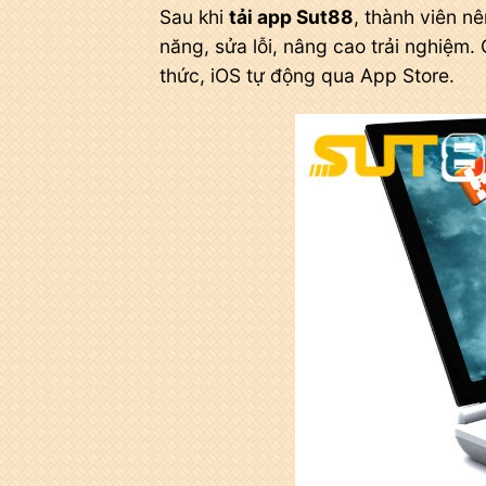
Sau khi
tải app Sut88
, thành viên n
năng, sửa lỗi, nâng cao trải nghiệm. 
thức, iOS tự động qua App Store.