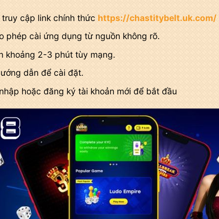
 truy cập link chính thức
https://chastitybelt.uk.com/
ho phép cài ứng dụng từ nguồn không rõ.
an khoảng 2-3 phút tùy mạng.
hướng dẫn để cài đặt.
nhập hoặc đăng ký tài khoản mới để bắt đầu