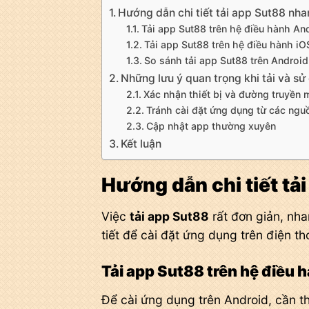
Hướng dẫn chi tiết tải app Sut88 nh
Tải app Sut88 trên hệ điều hành An
Tải app Sut88 trên hệ điều hành iO
So sánh tải app Sut88 trên Android
Những lưu ý quan trọng khi tải và s
Xác nhận thiết bị và đường truyền 
Tránh cài đặt ứng dụng từ các ng
Cập nhật app thường xuyên
Kết luận
Hướng dẫn chi tiết t
Việc
tải app Sut88
rất đơn giản, nh
tiết để cài đặt ứng dụng trên điện t
Tải app Sut88 trên hệ điều 
Để cài ứng dụng trên Android, cần 