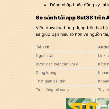
Đăng nhập hoặc đăng ký tài k
So sánh tải app Sut88 trên 
Việc download ứng dụng trên hai hệ
sẽ giúp bạn hiểu rõ hơn về nguồn tải,
Tiêu chí
Andro
Nguồn tải
Link 
Bước đặc biệt cần lưu ý
Kích h
Dung lượng
Khoả
Thời gian cài đặt
Khoản
Tính năng bổ sung
Tùy ch