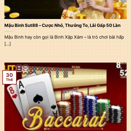
Mậu Binh Sut88 – Cược Nhỏ, Thưởng To, Lãi Gấp 50 Lần
Mậu Binh hay còn gọi là Binh Xập Xám – là trò chơi bài hấp
[...]
30
Th6