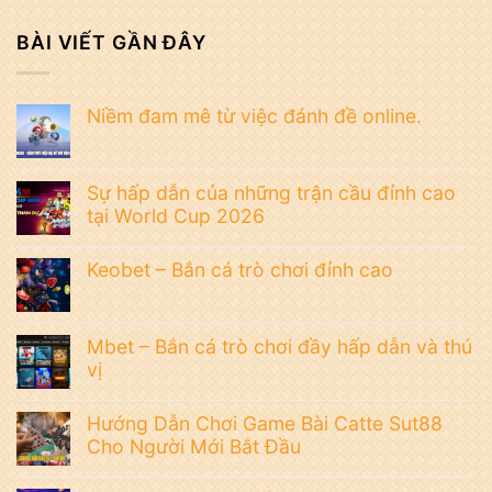
BÀI VIẾT GẦN ĐÂY
Niềm đam mê từ việc đánh đề online.
Sự hấp dẫn của những trận cầu đỉnh cao
tại World Cup 2026
Keobet – Bắn cá trò chơi đỉnh cao
Mbet – Bắn cá trò chơi đầy hấp dẫn và thú
vị
Hướng Dẫn Chơi Game Bài Catte Sut88
Cho Người Mới Bắt Đầu