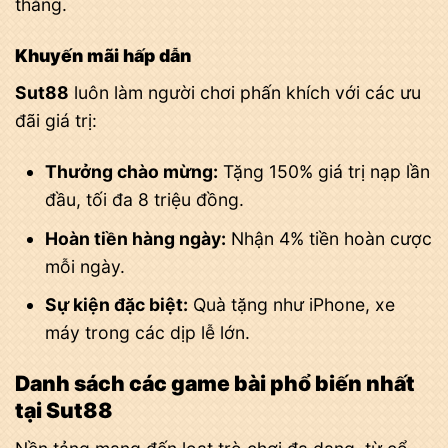
thắng.
Khuyến mãi hấp dẫn
Sut88
luôn làm người chơi phấn khích với các ưu
đãi giá trị:
Thưởng chào mừng:
Tặng 150% giá trị nạp lần
đầu, tối đa 8 triệu đồng.
Hoàn tiền hàng ngày:
Nhận 4% tiền hoàn cược
mỗi ngày.
Sự kiện đặc biệt:
Quà tặng như iPhone, xe
máy trong các dịp lễ lớn.
Danh sách các game bài phổ biến nhất
tại Sut88