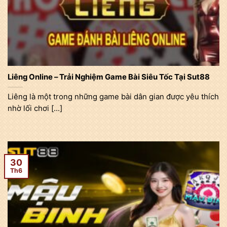
Liêng Online – Trải Nghiệm Game Bài Siêu Tốc Tại Sut88
Liêng là một trong những game bài dân gian được yêu thích
nhờ lối chơi [...]
30
Th6