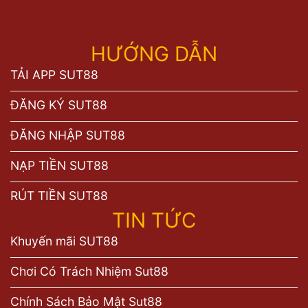
HƯỚNG DẪN
TẢI APP SUT88
ĐĂNG KÝ SUT88
ĐĂNG NHẬP SUT88
NẠP TIỀN SUT88
RÚT TIỀN SUT88
TIN TỨC
Khuyến mãi SUT88
Chơi Có Trách Nhiệm Sut88
Chính Sách Bảo Mật Sut88