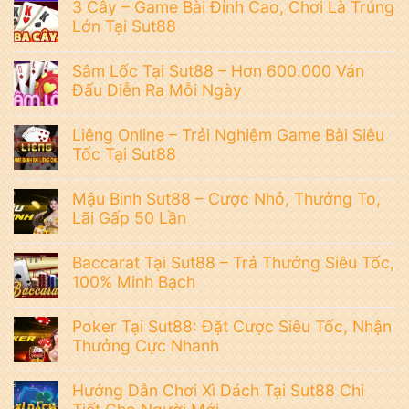
3 Cây – Game Bài Đỉnh Cao, Chơi Là Trúng
Lớn Tại Sut88
Sâm Lốc Tại Sut88 – Hơn 600.000 Ván
Đấu Diễn Ra Mỗi Ngày
Liêng Online – Trải Nghiệm Game Bài Siêu
Tốc Tại Sut88
Mậu Binh Sut88 – Cược Nhỏ, Thưởng To,
Lãi Gấp 50 Lần
Baccarat Tại Sut88 – Trả Thưởng Siêu Tốc,
100% Minh Bạch
Poker Tại Sut88: Đặt Cược Siêu Tốc, Nhận
Thưởng Cực Nhanh
Hướng Dẫn Chơi Xì Dách Tại Sut88 Chi