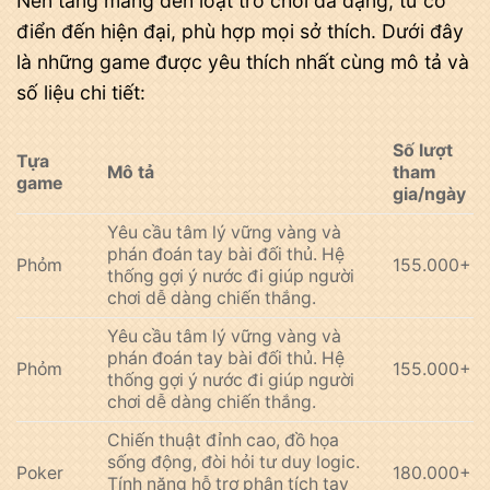
Nền tảng mang đến loạt trò chơi đa dạng, từ cổ
điển đến hiện đại, phù hợp mọi sở thích. Dưới đây
là những game được yêu thích nhất cùng mô tả và
số liệu chi tiết:
Số lượt
Tựa
Mô tả
tham
game
gia/ngày
Yêu cầu tâm lý vững vàng và
phán đoán tay bài đối thủ. Hệ
Phỏm
155.000+
thống gợi ý nước đi giúp người
chơi dễ dàng chiến thắng.
Yêu cầu tâm lý vững vàng và
phán đoán tay bài đối thủ. Hệ
Phỏm
155.000+
thống gợi ý nước đi giúp người
chơi dễ dàng chiến thắng.
Chiến thuật đỉnh cao, đồ họa
sống động, đòi hỏi tư duy logic.
Poker
180.000+
Tính năng hỗ trợ phân tích tay