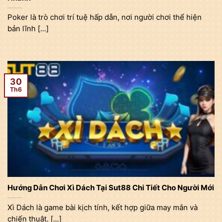
Poker là trò chơi trí tuệ hấp dẫn, nơi người chơi thể hiện
bản lĩnh [...]
30
Th6
Hướng Dẫn Chơi Xì Dách Tại Sut88 Chi Tiết Cho Người Mới
Xì Dách là game bài kịch tính, kết hợp giữa may mắn và
chiến thuật. [...]